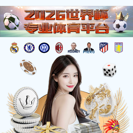
注册入口
星空app官方站官网
APP与网
页版入口｜畅享全球体育赛事
与数据服务
欢迎访问
星空app官方站官网
，提供全面覆盖足
球、篮球、电竞等项目的赛事资讯与数据内容，
支持
APP下载
与
网页使用
，每日同步更新千场
比赛，聚焦热门体育内容， 助您轻松获取赛事
动态，掌握比赛节奏。