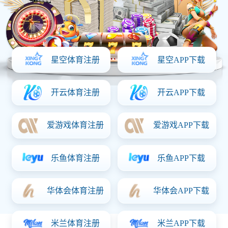
手机App
网页版
切尔西2.5亿豪阵却连输弱旅，
波特下课倒计时名将公开嘲讽
2026-06-09 15:03
65 次阅读
首页
/
体育快讯