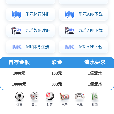
中国男足正在为即将于6月5日与新加坡队的关键战役
紧张备战。这场世预赛亚洲区36强赛的较量，不仅关
乎小组出线形势，更被外界视为国足新老交替的试金
石。据内部消息透露，本场比赛在门将位置上极有可
能迎来新面孔首发，常年占据主力位置的颜骏凌或将
坐上替补席，这一变化引发了球迷和媒体的广泛热
议。